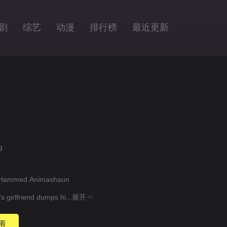
剧
综艺
动漫
排行榜
最近更新
9
s
Hammed
Animashaun
 girlfriend dumps hi...
展开
看