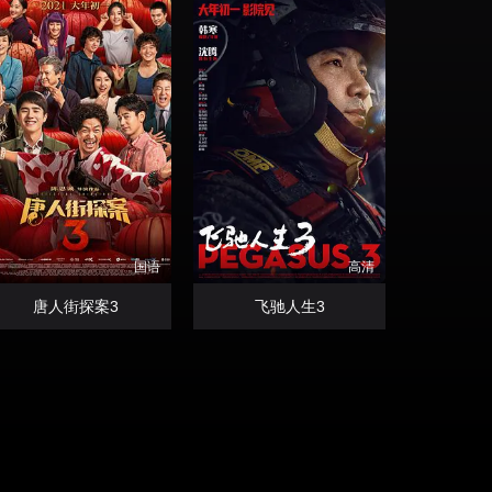
国语
高清
唐人街探案3
飞驰人生3