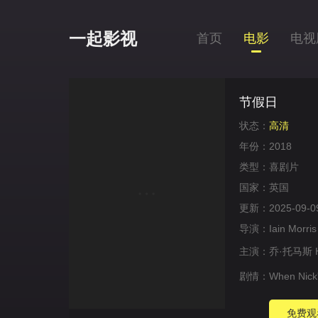
一起影视
首页
电影
电视
节假日
状态：
高清
年份：
2018
类型：
喜剧片
国家：
英国
更新：
2025-09-0
导演：
Iain Morri
主演：
乔·托马斯
剧情：
When Nick's
免费观