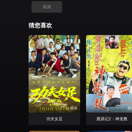
高清
猜您喜欢
高清
国
功夫女足
鹿鼎记2：神龙教