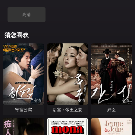
高清
猜您喜欢
高清
高清
高清
寄宿公寓
后宫：帝王之妾
奸臣