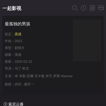
一起影视
最孤独的男孩
状态：
高清
年份：
2022
类型：
剧情片
国家：
美国
更新：
2025-02-22
导演：
马丁·欧文
主演：
本·米勒
苏珊·沃卡曼
伊万·罗斯
Hamme
剧情：
内详...
展开
索尼云播