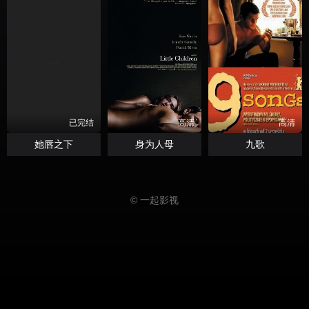
已完结
高清
高清
她唇之下
身为人母
九歌
© 一起影视