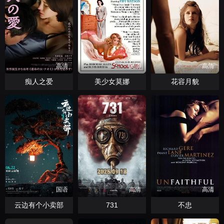
高清
高清
高清
痴人之爱
美少女莫娜
花容月貌
国语
高清
高清
云边有个小卖部
731
不忠