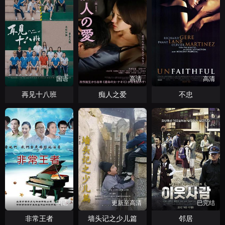
国语
高清
高清
再见十八班
痴人之爱
不忠
国语
更新至高清
已完结
非常王者
墙头记之少儿篇
邻居