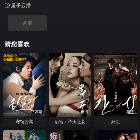
量子云播
高清
猜您喜欢
高清
高清
高清
寄宿公寓
后宫：帝王之妾
奸臣