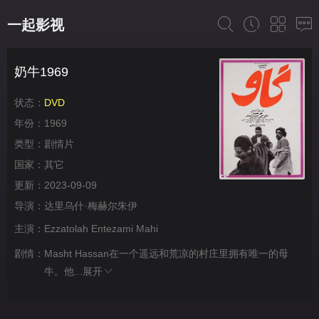
一起影视
奶牛1969
状态：
DVD
年份：
1969
类型：
剧情片
国家：
其它
更新：
2023-09-09
导演：
达里乌什·梅赫尔朱伊
主演：
Ezzatolah Entezami Mahi
剧情：
Masht Hassan在一个遥远和荒凉的村庄里拥有唯一的母
牛。他...
展开