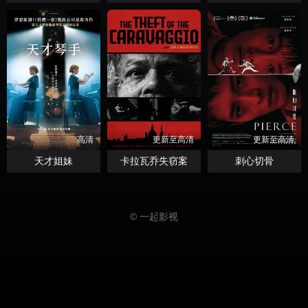
高清
更新至高清
更新至高清
天才姐妹
卡拉瓦乔失窃案
刺心切骨
© 一起影视