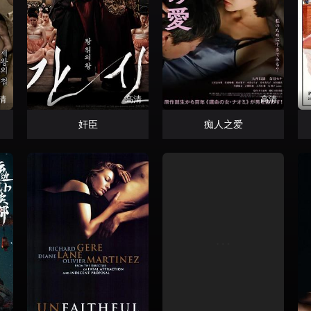
清
高清
高清
奸臣
痴人之爱