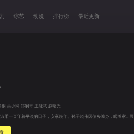
剧
综艺
动漫
排行榜
最近更新
7
彦桐
吴少卿
郑润奇
王晓慧
赵曙光
淑柔一直守着平淡的日子，安享晚年。孙子晓伟因债务缠身，瞒着家...
展
看