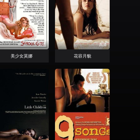
高清
高清
美少女莫娜
花容月貌