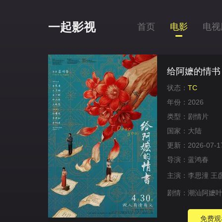
一起影视
首页
电影
电视
给阿嬷的情书
状态：
TC
年份：
2026
类型：
剧情片
国家：
大陆
更新：
2026-07-1
导演：
蓝鸿春
主演：
李思潼
王
剧情：
潮汕阿嬷叶
免费观