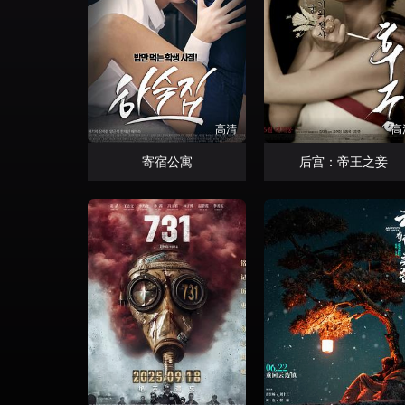
高清
高
寄宿公寓
后宫：帝王之妾