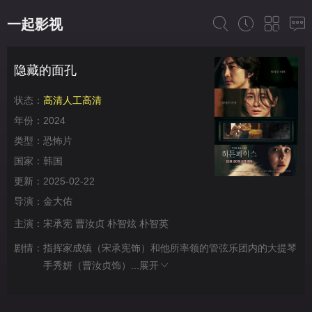
一起影视
隐藏的面孔
状态：
高清人工高清
年份：
2024
类型：
恐怖片
国家：
韩国
更新：
2025-02-22
导演：
金大佑
主演：
宋承宪
曹汝贞
朴智炫
朴智英
剧情：
指挥家成镇（宋承宪饰）和他所率领的管弦乐团内的大提琴
手秀妍（曹汝贞饰）...
展开