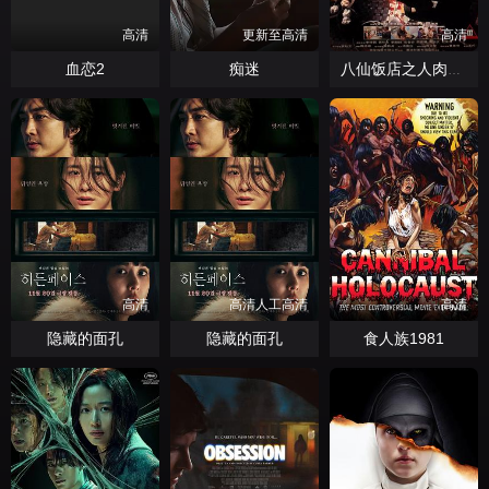
高清
更新至高清
高清
血恋2
痴迷
八仙饭店之人肉叉烧包
高清
高清人工高清
高清
隐藏的面孔
隐藏的面孔
食人族1981