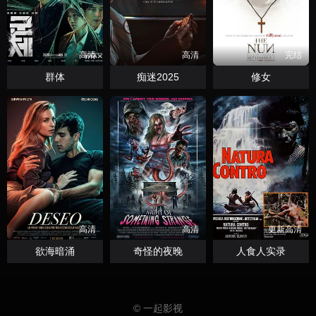
高清
高清
完结
群体
痴迷2025
修女
高清
高清
更新高清
欲海暗涌
奇怪的夜晚
人食人实录
© 一起影视